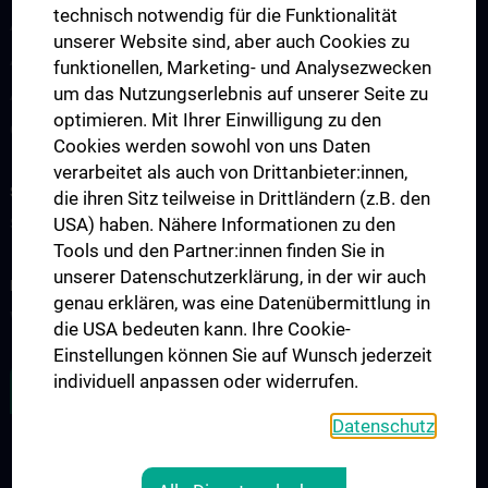
technisch notwendig für die Funktionalität
Ablauf der Therapie
unserer Website sind, aber auch Cookies zu
Ambulanzen
funktionellen, Marketing- und Analysezwecken
um das Nutzungserlebnis auf unserer Seite zu
Ambulantes therapeutisches Angebot
optimieren. Mit Ihrer Einwilligung zu den
Online Trainingsprogramm
Cookies werden sowohl von uns Daten
verarbeitet als auch von Drittanbieter:innen,
STUDIUM, AUS- UND WEITERBILDUNG
die ihren Sitz teilweise in Drittländern (z.B. den
USA) haben. Nähere Informationen zu den
Studium
Tools und den Partner:innen finden Sie in
unserer Datenschutzerklärung, in der wir auch
FORSCHUNG
genau erklären, was eine Datenübermittlung in
Wissenschaft & Forschung
die USA bedeuten kann. Ihre Cookie-
Einstellungen können Sie auf Wunsch jederzeit
individuell anpassen oder widerrufen.
ZU DEN OFFENEN STELLEN
Datenschutz
MEDUNI WIEN TRAUERT UM ENGELBERT HARTTER