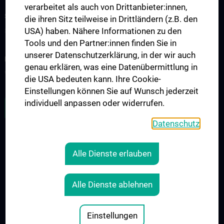
verarbeitet als auch von Drittanbieter:innen,
STUDIUM, AUS- UND WEITERBILDUNG
die ihren Sitz teilweise in Drittländern (z.B. den
USA) haben. Nähere Informationen zu den
Studium
Tools und den Partner:innen finden Sie in
unserer Datenschutzerklärung, in der wir auch
FORSCHUNG
genau erklären, was eine Datenübermittlung in
Wissenschaft & Forschung
die USA bedeuten kann. Ihre Cookie-
Einstellungen können Sie auf Wunsch jederzeit
individuell anpassen oder widerrufen.
ZU DEN OFFENEN STELLEN
Datenschutz
MEDUNI WIEN TRAUERT UM ENGELBERT HARTTER
Alle Dienste erlauben
RECHTLICHES
KONTAKT
Alle Dienste ablehnen
COOKIE-EINSTELLUNGEN
IMPRESSUM
Einstellungen